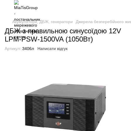
Акумулятори, ДБЖ, генератори
Джерела безперебійного жи
ДБЖ з правильною синусоїдою 12V
LPM-PSW-1500VA (1050Вт)
Артикул:
3406л
Написати відгук