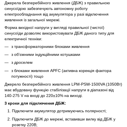
Джерела безперебійного живлення (ДБЖ) з правильною
синусоїдою забезпечують автономну роботу
електрообладнання від акумулятора у разі відключення
живлення із загальної мережі.
Форма вихідної напруги у вигляді правильної (чистої)
синусоїди дозволяє використовувати ДБЖ даного типу для
електричної техніки:
з трансформаторними блоками живлення
з об'ємними індукційними котушками
з дроселем
з блоками живлення APFC (активна корекція фактора
потужності) тощо
Джерело безперебійного живлення LPM-PSW-1500VA (1050Вт)
має вбудовану функцію стабілізації напруги в діапазоні від
140-275 V на вході до 220±10% на виході.
3 кроки для підключення ДБЖ:
Підключити акумулятор дотримуючись полярності;
Підключити ДБЖ до мережі, вставивши вилку від ДБЖ у
розетку 220В;