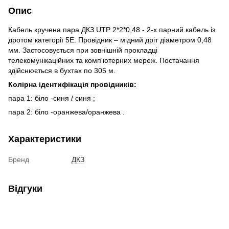
Опис
Кабель кручена пара ДКЗ
UTP
2*2*0,48
-
2-х парний кабель із
дротом категорії 5Е.
Провідник – мідний дріт діаметром 0,48
мм.
Застосовується при зовнішній прокладці
телекомунікаційних та комп'ютерних мереж. Постачання
здійснюється в бухтах по 305 м.
Колірна ідентифікація провідників:
пара 1: біло
-синя / синя
;
пара 2: біло
-оранжева/оранжева
.
Характеристики
Бренд
ДКЗ
Відгуки