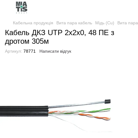
Кабельна продукція
Вита пара кабель
Мідь (Cu)
Вита пара
Кабель ДКЗ UTP 2x2x0, 48 ПE з
дротом 305м
Артикул:
78771
Написати відгук