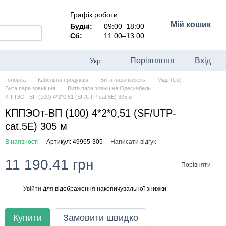
Графік роботи:
Мій кошик
Будні:
09:00–18:00
Сб:
11:00–13:00
Порівняння
Вхід
Укр
Головна
Кабельна продукція
Вита пара кабель
Мідь (Cu)
Вита пара зовнішня
Вита пара зовнішня Одескабель
КППЭОт-ВП (100) 4*2*0,51 (SF/UTP-cat.5E) 305 м
КППЭОт-ВП (100) 4*2*0,51 (SF/UTP-
cat.5E) 305 м
В наявності
Артикул: 49965-305
Написати відгук
11 190.41 грн
Порівняти
Увійти
для відображення накопичувальної знижки
%
Купити
Замовити швидко