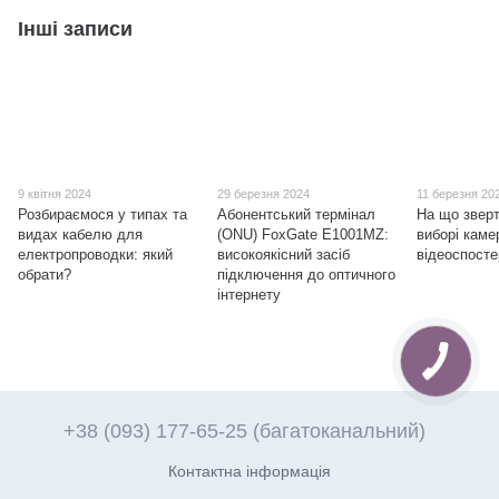
Інші записи
9 квітня 2024
29 березня 2024
11 березня 20
Розбираємося у типах та
Абонентський термінал
На що зверт
видах кабелю для
(ONU) FoxGate E1001МZ:
виборі каме
електропроводки: який
високоякісний засіб
відеоспост
обрати?
підключення до оптичного
інтернету
+38 (093) 177-65-25 (багатоканальний)
Контактна інформація