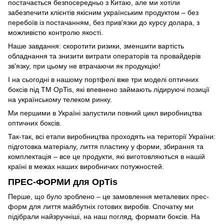
постачається безпосередньо з Китаю, але ми хотіли
забезпечити клієнтів якісним українським продуктом – без
перебоїв із постачанням, без прив'язки до курсу долара, з
можливістю контролю якості.
Наше завдання: скоротити ризики, зменшити вартість
обладнання та знизити витрати операторів та провайдерів
зв'язку, при цьому не втрачаючи як продукцію!
І на сьогодні в нашому портфелі вже три моделі оптичних
боксів під ТМ OpTis, які впевнено займають лідируючі позиції
на українському телеком ринку.
Ми першими в Україні запустили повний цикл виробництва
оптичних боксів.
Так-так, всі етапи виробництва проходять на території України:
підготовка матеріалу, лиття пластику у форми, збирання та
комплектація – все це продукти, які виготовляються в нашій
країні в межах наших виробничих потужностей.
ПРЕС-ФОРМИ для OpTis
Перше, що було зроблено – це замовлення металевих прес-
форм для лиття майбутніх готових виробів. Спочатку ми
підібрали найзручніші, на наш погляд, формати боксів. На