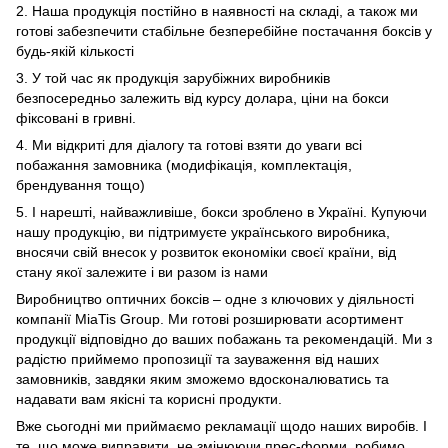
2. Наша продукція постійно в наявності на складі, а також ми
готові забезпечити стабільне безперебійне постачання боксів у
будь-якій кількості
3. У той час як продукція зарубіжних виробників
безпосередньо залежить від курсу долара, ціни на бокси
фіксовані в гривні.
4. Ми відкриті для діалогу та готові взяти до уваги всі
побажання замовника (модифікація, комплектація,
брендування тощо)
5. І нарешті, найважливіше, бокси зроблено в Україні. Купуючи
нашу продукцію, ви підтримуєте українського виробника,
вносячи свій внесок у розвиток економіки своєї країни, від
стану якої залежите і ви разом із нами
Виробництво оптичних боксів – одне з ключових у діяльності
компанії MiaTis Group. Ми готові розширювати асортимент
продукції відповідно до ваших побажань та рекомендацій. Ми з
радістю приймемо пропозиції та зауваження від наших
замовників, завдяки яким зможемо вдосконалюватись та
надавати вам якісні та корисні продукти.
Вже сьогодні ми приймаємо рекламації щодо наших виробів. І
те, що може виправити, не змінюючи прес-форми, робимо