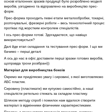
основі еталонних зразків продукції було розроблено моделі
виробів, узгоджено та відправлено на виробництво прес-
форм.
Прес-форма проходить певні етапи металообробки, токарні,
розточувальні, фрезерні роботи – весь технологічний процес
протікає під жорстким контролем спеціалістів.
І ось прес-форми готові. Здогадаєтеся, що навіщо
використовується?
Далі йде етап складання та тестування прес-форм. І що ми
бачимо – перші деталі
А ось до нас в офіс доставили перші зразки готових виробів,
щоправда трохи розібрані))
Матеріал для виробництва боксів
Окремо ми приділяємо увагу і сировині, з якої виготовляємо
АБС пластик.
Сировину (пластикати) ми купуємо самостійно, а наші
спеціалісти ретельно стежать за складом пластику.
Шляхом методу спроб і помилок нам вдалося створити
матеріал із відмінними фізичними характеристиками.