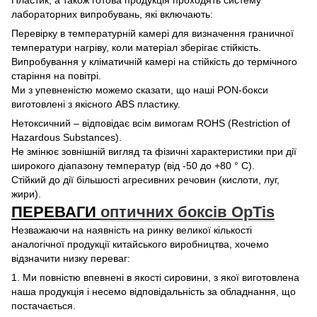
Пластик, а також готова продукція проходять систему
лабораторних випробувань, які включають:
Перевірку в температурній камері для визначення граничної
температури нагріву, коли матеріал зберігає стійкість.
Випробування у кліматичній камері на стійкість до термічного
старіння на повітрі.
Ми з упевненістю можемо сказати, що наші PON-бокси
виготовлені з якісного ABS пластику.
Нетоксичний – відповідає всім вимогам ROHS (Restriction of
Hazardous Substances).
Не змінює зовнішній вигляд та фізичні характеристики при дії
широкого діапазону температур (від -50 до +80 ° C).
Стійкий до дії більшості агресивних речовин (кислоти, луг,
жири).
ПЕРЕВАГИ
оптичних боксів OpTis
Незважаючи на наявність на ринку великої кількості
аналогічної продукції китайського виробництва, хочемо
відзначити низку переваг:
1. Ми повністю впевнені в якості сировини, з якої виготовлена
наша продукція і несемо відповідальність за обладнання, що
постачається.